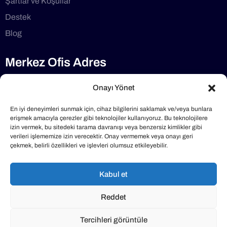
Şartlar ve Koşullar
Destek
Blog
Merkez Ofis Adres
Selimdede Cd No:1/7 34782, Çekmeköy/İstanbul
Onayı Yönet
Telefon
En iyi deneyimleri sunmak için, cihaz bilgilerini saklamak ve/veya bunlara
erişmek amacıyla çerezler gibi teknolojiler kullanıyoruz. Bu teknolojilere
izin vermek, bu sitedeki tarama davranışı veya benzersiz kimlikler gibi
0216 640 40 47
verileri işlememize izin verecektir. Onay vermemek veya onayı geri
çekmek, belirli özellikleri ve işlevleri olumsuz etkileyebilir.
Mail Adresimiz
Kabul et
info@klimabakimlari.com
Reddet
Tercihleri görüntüle