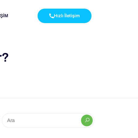
İŞİM
Hızlı İletişim
r?