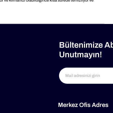
r ve klimanızı olabildiğince kısa sürede temizliyor ve
Bültenimize A
Unutmayın!
Merkez Ofis Adres