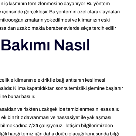
nın iç kısmının temizlenmesine dayanıyor. Bu yöntem
e içerisinde gerçekleşir. Bu yöntemin özel olarak faydaları
mikroorganizmaların yok edilmesi ve klimanızın eski
aldan uzak olmakla beraber evlerde sıkça tercih edilir.
 Bakımı Nasıl
celikle klimanın elektrik ile bağlantısının kesilmesi
alıdır. Klima kapatıldıktan sonra temizlik işlemine başlanır.
ine buhar basılır.
asaldan ve riskten uzak şekilde temizlenmesini esas alır.
an ekibin titiz davranması ve hassasiyet ile yaklaşması
bilmek adına 7/24 çalışıyoruz. İletişim bilgilerimizden
ilgili hangi temizliğin daha doğru olacağı konusunda bilgi