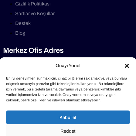
Gizlilik Politikası
Şartlar ve Koşullar
Destek
Blog
Merkez Ofis Adres
Selimdede Cd No:1/7 34782, Çekmeköy/İstanbul
Onayı Yönet
Telefon
En iyi deneyimleri sunmak için, cihaz bilgilerini saklamak ve/veya bunlara
erişmek amacıyla çerezler gibi teknolojiler kullanıyoruz. Bu teknolojilere
izin vermek, bu sitedeki tarama davranışı veya benzersiz kimlikler gibi
0216 640 40 47
verileri işlememize izin verecektir. Onay vermemek veya onayı geri
çekmek, belirli özellikleri ve işlevleri olumsuz etkileyebilir.
Mail Adresimiz
Kabul et
info@klimabakimlari.com
Reddet