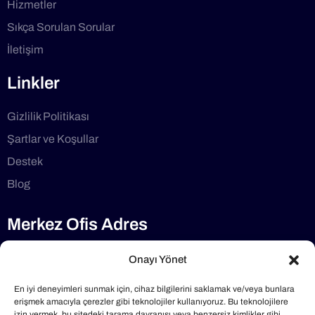
Hizmetler
Sıkça Sorulan Sorular
İletişim
Linkler
Gizlilik Politikası
Şartlar ve Koşullar
Destek
Blog
Merkez Ofis Adres
Selimdede Cd No:1/7 34782, Çekmeköy/İstanbul
Onayı Yönet
Telefon
En iyi deneyimleri sunmak için, cihaz bilgilerini saklamak ve/veya bunlara
erişmek amacıyla çerezler gibi teknolojiler kullanıyoruz. Bu teknolojilere
izin vermek, bu sitedeki tarama davranışı veya benzersiz kimlikler gibi