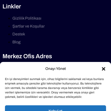
Linkler
Gizlilik Politikası
Şartlar ve Koşullar
Destek
Blog
Merkez Ofis Adres
Selimdede Cd No:1/7 34782, Çekmeköy/İstanbul
Onayı Yönet
Telefon
En iyi deneyimleri sunmak için, cihaz bilgilerini saklamak ve/veya bunlara
erişmek amacıyla çerezler gibi teknolojiler kullanıyoruz. Bu teknolojilere
izin vermek, bu sitedeki tarama davranışı veya benzersiz kimlikler gibi
0216 640 40 47
verileri işlememize izin verecektir. Onay vermemek veya onayı geri
çekmek, belirli özellikleri ve işlevleri olumsuz etkileyebilir.
Mail Adresimiz
Kabul et