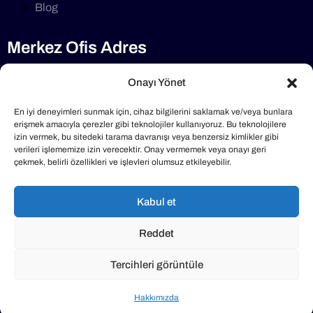
Blog
Merkez Ofis Adres
Selimdede Cd No:1/7 34782, Çekmeköy/İstanbul
Onayı Yönet
Telefon
En iyi deneyimleri sunmak için, cihaz bilgilerini saklamak ve/veya bunlara
erişmek amacıyla çerezler gibi teknolojiler kullanıyoruz. Bu teknolojilere
izin vermek, bu sitedeki tarama davranışı veya benzersiz kimlikler gibi
0216 640 40 47
verileri işlememize izin verecektir. Onay vermemek veya onayı geri
çekmek, belirli özellikleri ve işlevleri olumsuz etkileyebilir.
Mail Adresimiz
Kabul et
info@klimabakimlari.com
Reddet
Tercihleri görüntüle
Hakkımızda