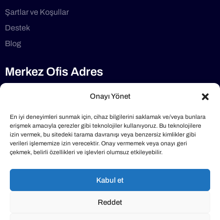
Şartlar ve Koşullar
Destek
Blog
Merkez Ofis Adres
Selimdede Cd No:1/7 34782, Çekmeköy/İstanbul
Onayı Yönet
Telefon
En iyi deneyimleri sunmak için, cihaz bilgilerini saklamak ve/veya bunlara
erişmek amacıyla çerezler gibi teknolojiler kullanıyoruz. Bu teknolojilere
izin vermek, bu sitedeki tarama davranışı veya benzersiz kimlikler gibi
0216 640 40 47
verileri işlememize izin verecektir. Onay vermemek veya onayı geri
çekmek, belirli özellikleri ve işlevleri olumsuz etkileyebilir.
Mail Adresimiz
Kabul et
info@klimabakimlari.com
Reddet