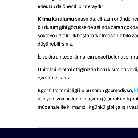
eder. Bu da önemli bir detaydır.
Klima kurulumu
sırasında, cihazın önünde her
bir durum gibi gözükse de aslında zararı çok d
sekteye uğratır. İlk başta fark etmeseniz bile 
düşünebilirsiniz.
İç ve dış ünitede klima için engel bulunuyor mu
Üniteleri kontrol ettiğinizde boru kısımları ve 
öğrenmelisiniz.
Eğer filtre temizliği ile bu sorun geçmediyse,
k
için yalnızca bizlerle iletişime geçerek ilgili pr
müdahale ile klimanız ilk günkü gibi çalışır vazi