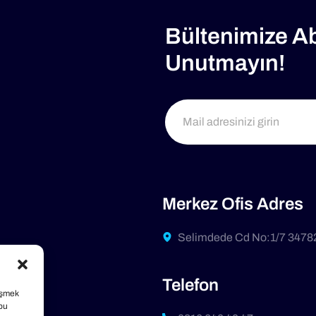
Bültenimize A
Unutmayın!
Merkez Ofis Adres
Selimdede Cd No:1/7 3478
r
Telefon
işmek
 bu