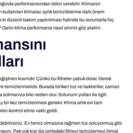
dığında performansından ödün verebilir. Klimanın
 kullanılan klimalar, aylık temizliklerine dahi önem
 ki düzenli bakım yaptırılması halinde bu sorunlarla hiç
lin klima performansı nasıl artırılır göz atalım.
mansını
ları
değiştiren kısımdır. Çünkü bu filtreler çabuk dolar. Gerek
ltre temizlenmelidir. Burada biriken toz ve bakteriler, zaman
 solmanıza bile neden olur. Solunum yolları ile ilgili
y bir kez temizlenmesi gerekir. Klima artık evi tam
leri kontrol etme vakti geldi.
debilirsiniz. Ev temiz olmasına rağmen toz soluyormuş gibi
mayın. Pek çok kişi dış ünitedeki filtreyi temizlemeyi ihmal