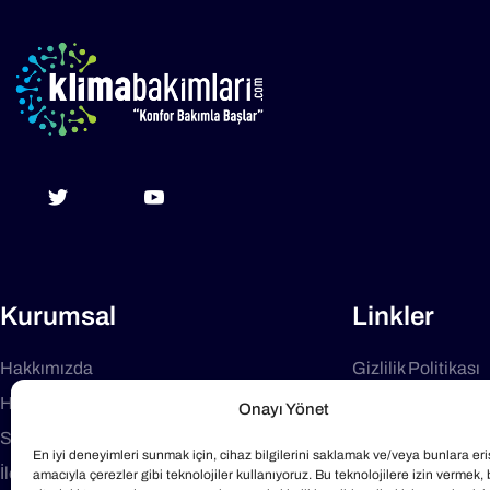
Kurumsal
Linkler
Hakkımızda
Gizlilik Politikası
Hizmetler
Şartlar ve Koşulla
Onayı Yönet
Sıkça Sorulan Sorular
Destek
En iyi deneyimleri sunmak için, cihaz bilgilerini saklamak ve/veya bunlara er
İletişim
Blog
amacıyla çerezler gibi teknolojiler kullanıyoruz. Bu teknolojilere izin vermek,