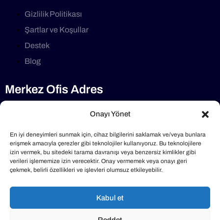
Gizlilik Politikası
Şartlar ve Koşullar
Destek
Blog
Merkez Ofis Adres
Selimdede Cd No:1/7 34782, Çekmeköy/İstanbul
Onayı Yönet
Telefon
En iyi deneyimleri sunmak için, cihaz bilgilerini saklamak ve/veya bunlara
erişmek amacıyla çerezler gibi teknolojiler kullanıyoruz. Bu teknolojilere
izin vermek, bu sitedeki tarama davranışı veya benzersiz kimlikler gibi
0216 640 40 47
verileri işlememize izin verecektir. Onay vermemek veya onayı geri
çekmek, belirli özellikleri ve işlevleri olumsuz etkileyebilir.
Mail Adresimiz
Kabul et
info@klimabakimlari.com
Reddet