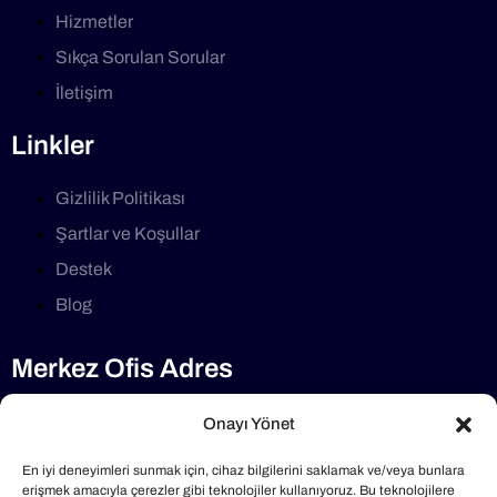
Hizmetler
Sıkça Sorulan Sorular
İletişim
Linkler
Gizlilik Politikası
Şartlar ve Koşullar
Destek
Blog
Merkez Ofis Adres
Selimdede Cd No:1/7 34782, Çekmeköy/İstanbul
Onayı Yönet
Telefon
En iyi deneyimleri sunmak için, cihaz bilgilerini saklamak ve/veya bunlara
erişmek amacıyla çerezler gibi teknolojiler kullanıyoruz. Bu teknolojilere